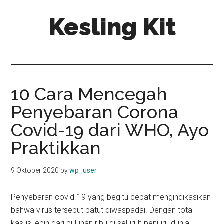
Skip
Skip
Kesling Kit
to
to
main
primary
content
sidebar
10 Cara Mencegah
Penyebaran Corona
Covid-19 dari WHO, Ayo
Praktikkan
9 Oktober 2020
by
wp_user
Penyebaran covid-19 yang begitu cepat mengindikasikan
bahwa virus tersebut patut diwaspadai. Dengan total
kasus lebih dari puluhan ribu di seluruh penjuru dunia,