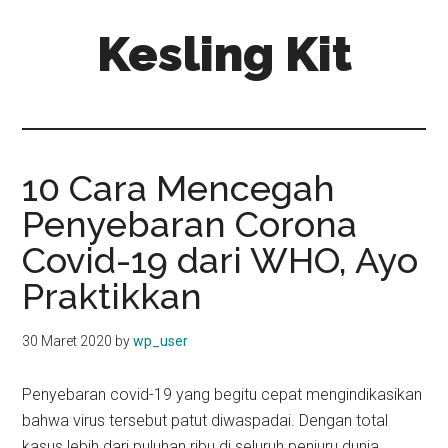
Skip
Skip
Kesling Kit
to
to
main
primary
content
sidebar
10 Cara Mencegah
Penyebaran Corona
Covid-19 dari WHO, Ayo
Praktikkan
30 Maret 2020
by
wp_user
Penyebaran covid-19 yang begitu cepat mengindikasikan
bahwa virus tersebut patut diwaspadai. Dengan total
kasus lebih dari puluhan ribu di seluruh penjuru dunia,