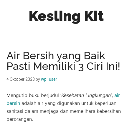
Skip
Skip
Kesling Kit
to
to
main
primary
content
sidebar
Air Bersih yang Baik
Pasti Memiliki 3 Ciri Ini!
4 Oktober 2023
by
wp_user
Mengutip buku berjudul ‘
Kesehatan Lingkungan’
,
air
bersih
adalah air yang digunakan untuk keperluan
sanitasi dalam menjaga dan memelihara kebersihan
perorangan.