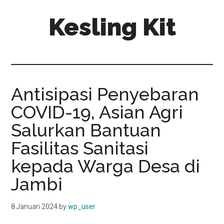
Skip
Skip
Kesling Kit
to
to
main
primary
content
sidebar
Antisipasi Penyebaran
COVID-19, Asian Agri
Salurkan Bantuan
Fasilitas Sanitasi
kepada Warga Desa di
Jambi
8 Januari 2024
by
wp_user