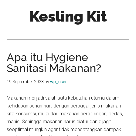
Skip
Skip
Kesling Kit
to
to
main
primary
content
sidebar
Apa itu Hygiene
Sanitasi Makanan?
19 September 2023
by
wp_user
Makanan menjadi salah satu kebutuhan utama dalam
kehidupan sehari-hari, dengan berbagai jenis makanan
kita konsumsi, mulai dari makanan berat, ringan, pedas,
manis. Sehingga makanan harus diatur dan dijaga
seoptimal mungkin agar tidak mendatangkan dampak