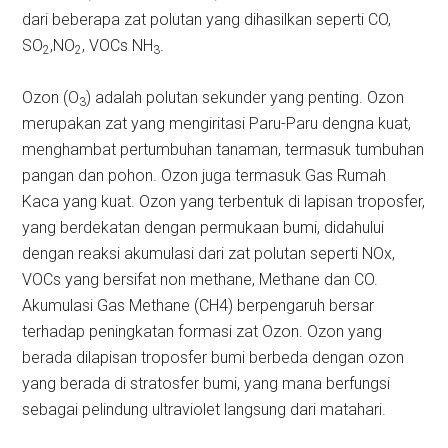
dari beberapa zat polutan yang dihasilkan seperti CO,
SO
,NO
, VOCs NH
.
2
2
3
Ozon (O
) adalah polutan sekunder yang penting. Ozon
3
merupakan zat yang mengiritasi Paru-Paru dengna kuat,
menghambat pertumbuhan tanaman, termasuk tumbuhan
pangan dan pohon. Ozon juga termasuk Gas Rumah
Kaca yang kuat. Ozon yang terbentuk di lapisan troposfer,
yang berdekatan dengan permukaan bumi, didahului
dengan reaksi akumulasi dari zat polutan seperti NOx,
VOCs yang bersifat non methane, Methane dan CO.
Akumulasi Gas Methane (CH4) berpengaruh bersar
terhadap peningkatan formasi zat Ozon. Ozon yang
berada dilapisan troposfer bumi berbeda dengan ozon
yang berada di stratosfer bumi, yang mana berfungsi
sebagai pelindung ultraviolet langsung dari matahari.