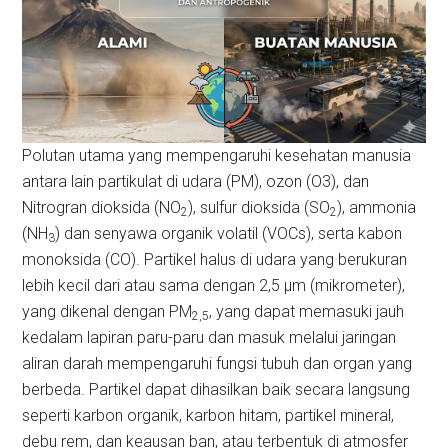
Polutan utama yang mempengaruhi kesehatan manusia
antara lain partikulat di udara
(PM), ozon (O3), dan
Nitrogran dioksida (NO
), sulfur dioksida (SO
), ammonia
2
2
(NH
) dan senyawa organik volatil (VOCs), serta kabon
3
monoksida (CO). Partikel halus di udara yang berukuran
lebih kecil dari atau sama dengan 2,5 µm (mikrometer),
yang dikenal dengan PM
, yang dapat memasuki jauh
2,5
kedalam lapiran paru-paru dan masuk melalui jaringan
aliran darah mempengaruhi fungsi tubuh dan organ yang
berbeda. Partikel dapat dihasilkan baik secara langsung
seperti karbon organik, karbon hitam, partikel mineral,
debu rem, dan keausan ban, atau terbentuk di atmosfer