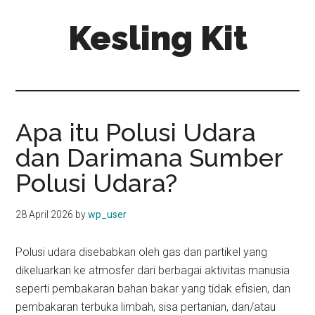
Skip
Skip
Kesling Kit
to
to
main
primary
content
sidebar
Apa itu Polusi Udara
dan Darimana Sumber
Polusi Udara?
28 April 2026
by
wp_user
Polusi udara disebabkan oleh gas dan partikel yang
dikeluarkan ke atmosfer dari berbagai aktivitas manusia
seperti pembakaran bahan bakar yang tidak efisien, dan
pembakaran terbuka limbah, sisa pertanian, dan/atau