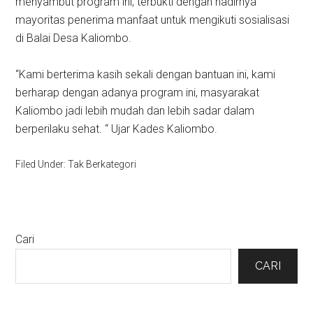
menyambut program ini, terbukti dengan hadirnya
mayoritas penerima manfaat untuk mengikuti sosialisasi
di Balai Desa Kaliombo.
“Kami berterima kasih sekali dengan bantuan ini, kami
berharap dengan adanya program ini, masyarakat
Kaliombo jadi lebih mudah dan lebih sadar dalam
berperilaku sehat. “ Ujar Kades Kaliombo.
Filed Under: Tak Berkategori
Primary
Cari
Sidebar
CARI