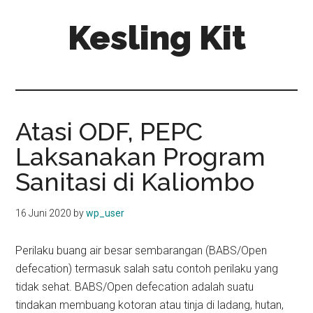
Skip
Skip
Kesling Kit
to
to
main
primary
content
sidebar
Atasi ODF, PEPC
Laksanakan Program
Sanitasi di Kaliombo
16 Juni 2020
by
wp_user
Perilaku buang air besar sembarangan (BABS/Open
defecation) termasuk salah satu contoh perilaku yang
tidak sehat. BABS/Open defecation adalah suatu
tindakan membuang kotoran atau tinja di ladang, hutan,