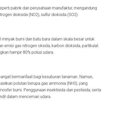
 seperti pabrik dan perusahaan manufaktur, mengandung
rogen dioksida (NO2), sulfur dioksida (SO2).
l minyak bumi dan batu bara dalam skala besar untuk
 emisi gas nitrogen oksida, karbon dioksida, partikulat
ngkan hampir 80% polusi udara.
sangat bermanfaat bagi kesuburan tanaman. Namun,
silkan polutan berupa gas ammonia (NH3), yang
mosfer bumi. Penggunaan insektisida dan pestisida, serta
ndil dalam mencemari udara.