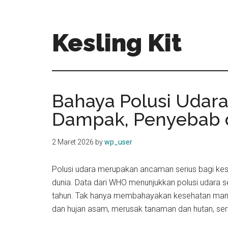
Skip
Skip
to
to
main
primary
Kesling Kit
content
sidebar
Bahaya Polusi Udara
Dampak, Penyebab 
2 Maret 2026
by
wp_user
Polusi udara merupakan ancaman serius bagi kese
dunia. Data dari WHO menunjukkan polusi udara se
tahun. Tak hanya membahayakan kesehatan manu
dan hujan asam, merusak tanaman dan hutan, ser