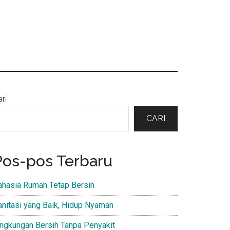
Primary
ri
Sidebar
CARI
Pos-pos Terbaru
ahasia Rumah Tetap Bersih
anitasi yang Baik, Hidup Nyaman
ingkungan Bersih Tanpa Penyakit