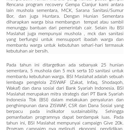
Rencana program recovery Gempa Cianjur kami antara
lain mushola sementara, MCK, Sarana Sanitasi/Sumur
Bor, dan juga Huntara. Dengan Hunian Sementara
diharapkan warga bisa membangun tempat atau sambil
menunggu bantuan dari pemerintah cair. Selain itu BSI
Maslahat juga mempunyai mushola , mck dan sanitasi
yang berfungsi untuk mensupport ibadah warga dan
membantu warga untuk kebutuhan sehari-hari termasuk
kebutuhan air bersih.
Pada tahun ini ditargetkan ada sebanyak 25 hunian
sementara, 5 mushola dan 5 mck serta 10 sanitasi untuk
membantu kebutuhan warga. BSI Maslahat adalah sebuah
lembaga pengelola ZISWAF (Zakat, Infaq, Shodaqoh,
Wakaf) dan dana sosial dari Bank Syariah Indonesia.
BSI
Maslahat merupakan mitra strategis dari PT Bank Syariah
Indonesia Tbk (BSI) dalam melakukan penyaluran dan
penghimpunan dana ZISWAF, CSR dan Dana Sosial yang
berpacu pada indikator sustainability. Sehingga
pemanfaatan programnya dapat berdampak luas. Pada
tahun ini, BSI Maslahat mempunyai campaign Give 20k.
Program campaign nya meliputi, ekonomi, pendidikan,