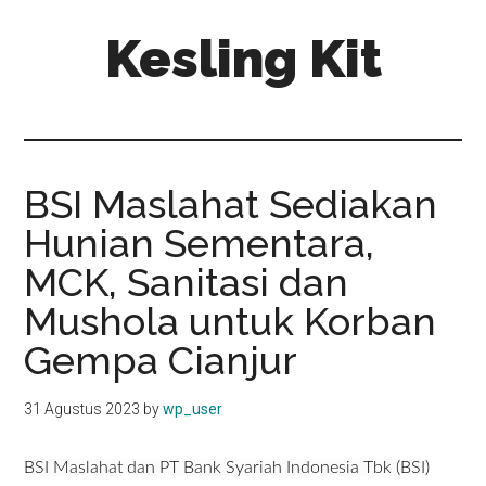
Skip
Skip
Kesling Kit
to
to
main
primary
content
sidebar
BSI Maslahat Sediakan
Hunian Sementara,
MCK, Sanitasi dan
Mushola untuk Korban
Gempa Cianjur
31 Agustus 2023
by
wp_user
BSI Maslahat dan PT
Bank Syariah Indonesia Tbk (BSI)