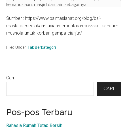
kemanusiaan, masjid dan lain sebagainya.
Sumber : https://www.bsimaslahat.org/blog/bsi-
maslahat-sediakan-hunian-sementara-mck-sanitasi-dan-
mushola-untuk-korban-gempa-cianjur/
Filed Under:
Tak Berkategori
Primary
Cari
Sidebar
CARI
Pos-pos Terbaru
Rahasia Rumah Tetap Bersih