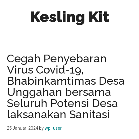
Skip
Skip
Kesling Kit
to
to
main
primary
content
sidebar
Cegah Penyebaran
Virus Covid-19,
Bhabinkamtimas Desa
Unggahan bersama
Seluruh Potensi Desa
laksanakan Sanitasi
25 Januari 2024
by
wp_user