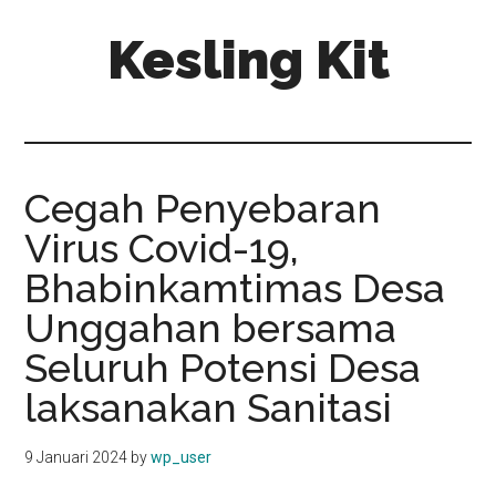
Skip
Skip
Kesling Kit
to
to
main
primary
content
sidebar
Cegah Penyebaran
Virus Covid-19,
Bhabinkamtimas Desa
Unggahan bersama
Seluruh Potensi Desa
laksanakan Sanitasi
9 Januari 2024
by
wp_user