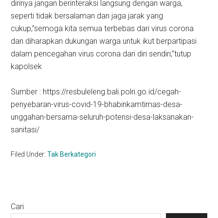
dirinya jangan berinteraksi langsung dengan warga,
seperti tidak bersalaman dan jaga jarak yang
cukup,”semoga kita semua terbebas dari virus corona
dan diharapkan dukungan warga untuk ikut berpartipasi
dalam pencegahan virus corona dari diri sendiri,”tutup
kapolsek
Sumber : https://resbuleleng.bali.polri.go.id/cegah-
penyebaran-virus-covid-19-bhabinkamtimas-desa-
unggahan-bersama-seluruh-potensi-desa-laksanakan-
sanitasi/
Filed Under:
Tak Berkategori
Primary
Cari