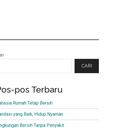
Primary
ri
Sidebar
CARI
Pos-pos Terbaru
ahasia Rumah Tetap Bersih
anitasi yang Baik, Hidup Nyaman
ingkungan Bersih Tanpa Penyakit