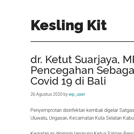
Skip
Skip
to
to
main
primary
Kesling Kit
content
sidebar
dr. Ketut Suarjaya, 
Pencegahan Sebaga
Covid 19 di Bali
26 Agustus 2020
by
wp_user
Penyemprotan disinfektan kembali digelar Satga
Uluwatu, Ungasan, Kecamatan Kuta Selatan Kabu
Kegiatan ini dipimpin langsung Ketua Satgas Benc