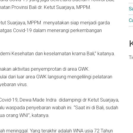
tan Provinsi Bali dr. Ketut Suarjaya, MPPM.
S
C
 Ketut Suarjaya, MPPM menyatakan siap menjadi garda
 satgas Covid-19 dalam menerangi perkembangan
 demi Kesehatan dan keselamatan krama Bali,” katanya.
T
akan aktivitas penyemprotan di area GWK.
lai dari luar area GWK langsung mengelilingi pelataran
yebaran virus.
ovid-19, Dewa Made Indra didampingi dr Ketut Suarjaya,
 waspada penyebaran wabah ini. “Saat ini di Bali, sudah
dua orang WNI”, katanya.
h meninggal. Yang terakhir adalah WNA usia 72 Tahun