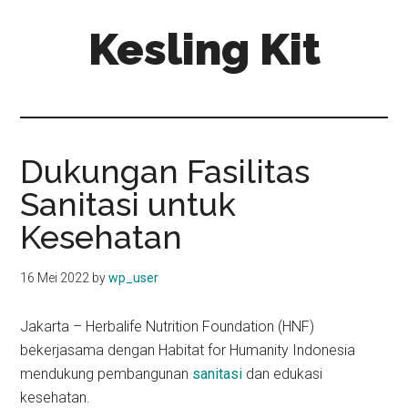
Skip
Skip
Kesling Kit
to
to
main
primary
content
sidebar
Dukungan Fasilitas
Sanitasi untuk
Kesehatan
16 Mei 2022
by
wp_user
Jakarta – Herbalife Nutrition Foundation (HNF)
bekerjasama dengan Habitat for Humanity Indonesia
mendukung pembangunan
sanitasi
dan edukasi
kesehatan.