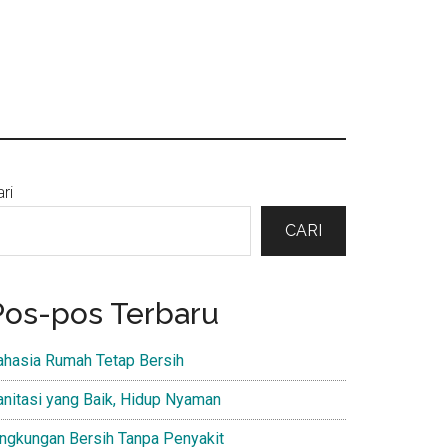
Primary
ri
Sidebar
CARI
Pos-pos Terbaru
ahasia Rumah Tetap Bersih
anitasi yang Baik, Hidup Nyaman
ingkungan Bersih Tanpa Penyakit