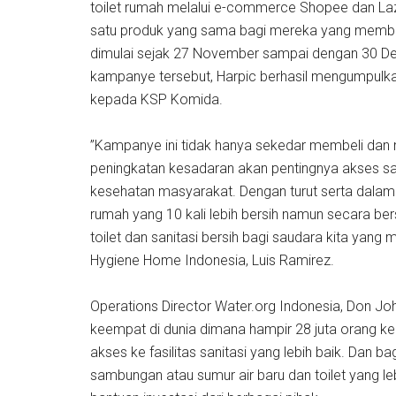
toilet rumah melalui e-commerce Shopee dan L
satu produk yang sama bagi mereka yang membutu
dimulai sejak 27 November sampai dengan 30 Des
kampanye tersebut, Harpic berhasil mengumpulka
kepada KSP Komida.
”Kampanye ini tidak hanya sekedar membeli dan
peningkatan kesadaran akan pentingnya akses san
kesehatan masyarakat. Dengan turut serta dalam
rumah yang 10 kali lebih bersih namun secara b
toilet dan sanitasi bersih bagi saudara kita yang
Hygiene Home Indonesia, Luis Ramirez.
Operations Director Water.org Indonesia, Don J
keempat di dunia dimana hampir 28 juta orang keku
akses ke fasilitas sanitasi yang lebih baik. Dan b
sambungan atau sumur air baru dan toilet yang le