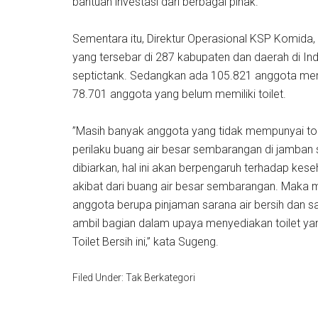
bantuan investasi dari berbagai pihak.
Sementara itu, Direktur Operasional KSP Komida
yang tersebar di 287 kabupaten dan daerah di In
septictank. Sedangkan ada 105.821 anggota mem
78.701 anggota yang belum memiliki toilet.
”Masih banyak anggota yang tidak mempunyai toil
perilaku buang air besar sembarangan di jamban 
dibiarkan, hal ini akan berpengaruh terhadap kes
akibat dari buang air besar sembarangan. Maka 
anggota berupa pinjaman sarana air bersih dan san
ambil bagian dalam upaya menyediakan toilet yan
Toilet Bersih ini,” kata Sugeng.
Filed Under: Tak Berkategori