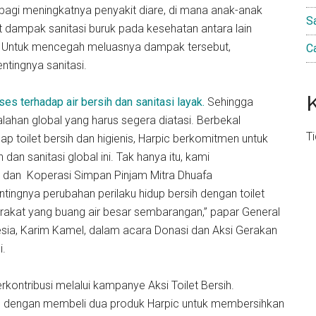
 bagi meningkatnya penyakit diare, di mana anak-anak
S
 dampak sanitasi buruk pada kesehatan antara lain
gan. Untuk mencegah meluasnya dampak tersebut,
C
ntingnya sanitasi.
es terhadap air bersih dan sanitasi layak.
Sehingga
lahan global yang harus segera diatasi. Berbekal
T
toilet bersih dan higienis, Harpic berkomitmen untuk
an sanitasi global ini. Tak hanya itu, kami
, dan Koperasi Simpan Pinjam Mitra Dhuafa
ingnya perubahan perilaku hidup bersih dengan toilet
yarakat yang buang air besar sembarangan,” papar General
sia, Karim Kamel, dalam acara Donasi dan Aksi Gerakan
i.
ontribusi melalui kampanye Aksi Toilet Bersih.
a, dengan membeli dua produk Harpic untuk membersihkan