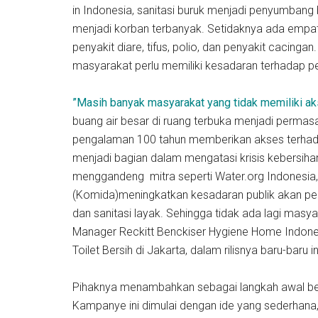
in Indonesia, sanitasi buruk menjadi penyumbang
menjadi korban terbanyak. Setidaknya ada empat
penyakit diare, tifus, polio, dan penyakit cacin
masyarakat perlu memiliki kesadaran terhadap pe
”Masih banyak masyarakat yang tidak memiliki aks
buang air besar di ruang terbuka menjadi permasa
pengalaman 100 tahun memberikan akses terhadap 
menjadi bagian dalam mengatasi krisis kebersihan d
menggandeng mitra seperti Water.org Indonesia
(Komida)meningkatkan kesadaran publik akan pent
dan sanitasi layak. Sehingga tidak ada lagi mas
Manager Reckitt Benckiser Hygiene Home Indone
Toilet Bersih di Jakarta, dalam rilisnya baru-baru in
Pihaknya menambahkan sebagai langkah awal berk
Kampanye ini dimulai dengan ide yang sederhan