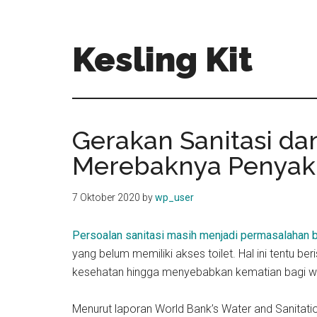
Skip
Skip
to
to
main
primary
Kesling Kit
content
sidebar
Gerakan Sanitasi dan
Merebaknya Penyaki
7 Oktober 2020
by
wp_user
Persoalan sanitasi masih menjadi permasalahan b
yang belum memiliki akses toilet. Hal ini tentu 
kesehatan hingga menyebabkan kematian bagi wa
Menurut laporan World Bank’s Water and Sanitat