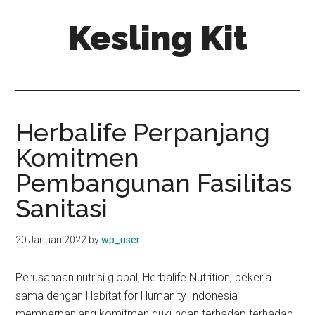
Skip
Skip
Kesling Kit
to
to
main
primary
content
sidebar
Herbalife Perpanjang
Komitmen
Pembangunan Fasilitas
Sanitasi
20 Januari 2022
by
wp_user
Perusahaan nutrisi global, Herbalife Nutrition, bekerja
sama dengan Habitat for Humanity Indonesia
memperpanjang komitmen dukungan terhadap terhadap