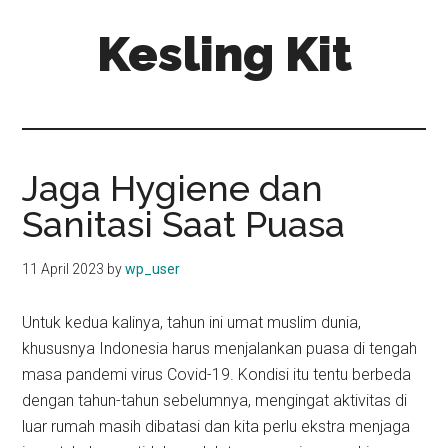
Skip
Skip
Kesling Kit
to
to
main
primary
content
sidebar
Jaga Hygiene dan
Sanitasi Saat Puasa
11 April 2023
by
wp_user
Untuk kedua kalinya, tahun ini umat muslim dunia,
khususnya Indonesia harus menjalankan puasa di tengah
masa pandemi virus Covid-19. Kondisi itu tentu berbeda
dengan tahun-tahun sebelumnya, mengingat aktivitas di
luar rumah masih dibatasi dan kita perlu ekstra menjaga