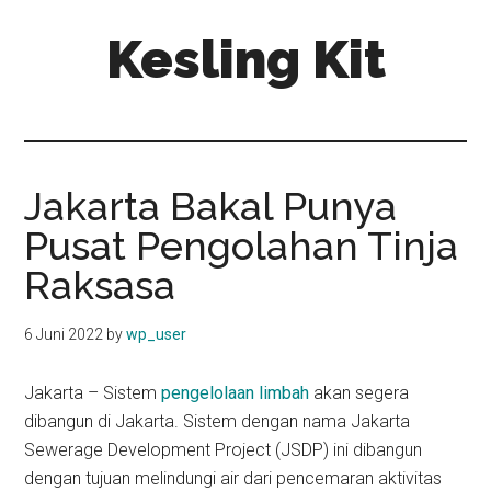
Skip
Skip
Kesling Kit
to
to
main
primary
content
sidebar
Jakarta Bakal Punya
Pusat Pengolahan Tinja
Raksasa
6 Juni 2022
by
wp_user
Jakarta – Sistem
pengelolaan limbah
akan segera
dibangun di Jakarta. Sistem dengan nama Jakarta
Sewerage Development Project (JSDP) ini dibangun
dengan tujuan melindungi air dari pencemaran aktivitas