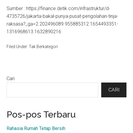
Sumber : https://finance.detik.com/infrastruktur/d-
4735726/jakarta-bakal-punya-pusat-pengolahan-tinja-
raksasa?_ga=2.202496089.955885312.1654493351-
1316968613.1632890216
Filed Under: Tak Berkategori
Primary
Cari
Sidebar
CARI
Pos-pos Terbaru
Rahasia Rumah Tetap Bersih