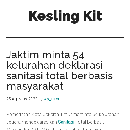
Skip
Skip
Kesling Kit
to
to
main
primary
content
sidebar
Jaktim minta 54
kelurahan deklarasi
sanitasi total berbasis
masyarakat
25 Agustus 2023
by
wp_user
Pemerintah Kota Jakarta Timur meminta 54 kelurahan
segera mendeklarasikan
Sanitasi
Total Berbasis
Masyarakat (STBM) sebagai salah satu upaya