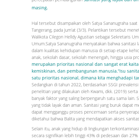
masing.
Hal tersebut disampaikan oleh Satya Sananugraha saa
Tangerang, pada Jum’at (3/3). Pelantikan tersebut men
Walikota Cilegon Helldy Agustian sebagai Sekretaris 
Umum.Satya Sananugraha menyatakan bahwa sanitasi l
dalam kualitas kehidupan manusia di setiap etape kehid
anak, sekolah dasar, sekolah menengah, hingga usia pro
merupakan prioritas nasional dan sangat erat kai
kemiskinan, dan pembangunan manusia.“Isu sanita
satu prioritas nasional, dimana kita menghadapi 
Sedangkan di tahun 2022, berdasarkan SSGI prevalensi 
penelitian yang dilakukan oleh Kwami, dkk. (2019) serta
banyak faktor yang saling berpengaruh satu sama lain. 
yang tidak layak dan aman. Sanitasi yang buruk dapat me
dapat mengganggu proses pencernaan serta penyerapan 
diketahui bahwa Balita yang mendapatkan akses sanitasi 
Selain itu, anak yang hidup di lingkungan terkontaminas
secara signifikan lebih tinggi 43% di pedesaan dan 27% 