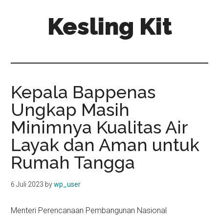
Skip
Skip
Kesling Kit
to
to
main
primary
content
sidebar
Kepala Bappenas
Ungkap Masih
Minimnya Kualitas Air
Layak dan Aman untuk
Rumah Tangga
6 Juli 2023
by
wp_user
Menteri Perencanaan Pembangunan Nasional