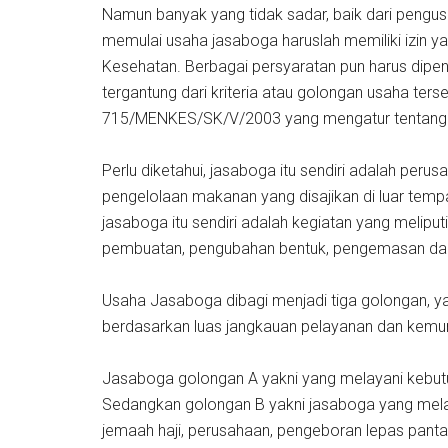
Namun banyak yang tidak sadar, baik dari peng
memulai usaha jasaboga haruslah memiliki izin yan
Kesehatan. Berbagai persyaratan pun harus dip
tergantung dari kriteria atau golongan usaha te
715/MENKES/SK/V/2003 yang mengatur tentang
Perlu diketahui, jasaboga itu sendiri adalah per
pengelolaan makanan yang disajikan di luar tem
jasaboga itu sendiri adalah kegiatan yang melip
pembuatan, pengubahan bentuk, pengemasan d
Usaha Jasaboga dibagi menjadi tiga golongan, ya
berdasarkan luas jangkauan pelayanan dan kemung
Jasaboga golongan A yakni yang melayani kebutuh
Sedangkan golongan B yakni jasaboga yang mel
jemaah haji, perusahaan, pengeboran lepas panta