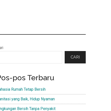
Primary
ri
Sidebar
CARI
Pos-pos Terbaru
ahasia Rumah Tetap Bersih
anitasi yang Baik, Hidup Nyaman
ingkungan Bersih Tanpa Penyakit