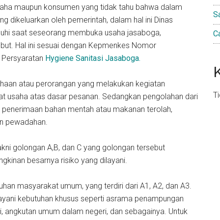
usaha maupun konsumen yang tidak tahu bahwa dalam
S
g dikeluarkan oleh pemerintah, dalam hal ini Dinas
enuhi saat seseorang membuka usaha jasaboga,
C
rsebut. Hal ini sesuai dengan Kepmenkes Nomor
 Persyaratan
Hygiene Sanitasi Jasaboga.
usahaan atau perorangan yang melakukan kegiatan
T
pat usaha atas dasar pesanan. Sedangkan pengolahan dari
uti penerimaan bahan mentah atau makanan terolah,
an pewadahan.
kni golongan A,B, dan C yang golongan tersebut
kinan besarnya risiko yang dilayani.
an masyarakat umum, yang terdiri dari A1, A2, dan A3.
ayani kebutuhan khusus seperti asrama penampungan
i, angkutan umum dalam negeri, dan sebagainya. Untuk