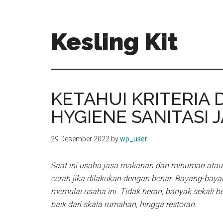
Skip
Skip
to
to
main
primary
Kesling Kit
content
sidebar
KETAHUI KRITERIA
HYGIENE SANITASI
29 Desember 2022
by
wp_user
Saat ini usaha jasa makanan dan minuman atau
cerah jika dilakukan dengan benar. Bayang-baya
memulai usaha ini. Tidak heran, banyak sekali 
baik dari skala rumahan, hingga restoran.