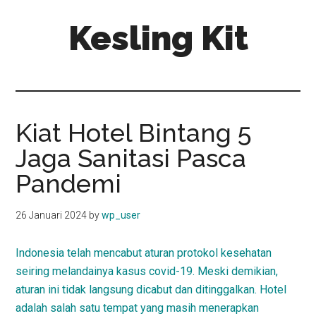
Skip
Skip
Kesling Kit
to
to
main
primary
content
sidebar
Kiat Hotel Bintang 5
Jaga Sanitasi Pasca
Pandemi
26 Januari 2024
by
wp_user
Indonesia telah mencabut aturan protokol kesehatan
seiring melandainya kasus covid-19. Meski demikian,
aturan ini tidak langsung dicabut dan ditinggalkan. Hotel
adalah salah satu tempat yang masih menerapkan