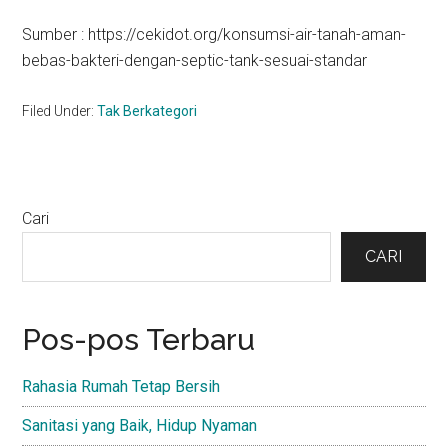
Sumber : https://cekidot.org/konsumsi-air-tanah-aman-
bebas-bakteri-dengan-septic-tank-sesuai-standar
Filed Under:
Tak Berkategori
Primary
Cari
Sidebar
CARI
Pos-pos Terbaru
Rahasia Rumah Tetap Bersih
Sanitasi yang Baik, Hidup Nyaman