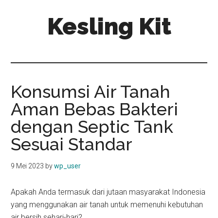
Skip
Skip
Kesling Kit
to
to
main
primary
content
sidebar
Konsumsi Air Tanah
Aman Bebas Bakteri
dengan Septic Tank
Sesuai Standar
9 Mei 2023
by
wp_user
Apakah Anda termasuk dari jutaan masyarakat Indonesia
yang menggunakan air tanah untuk memenuhi kebutuhan
air bersih sehari-hari?