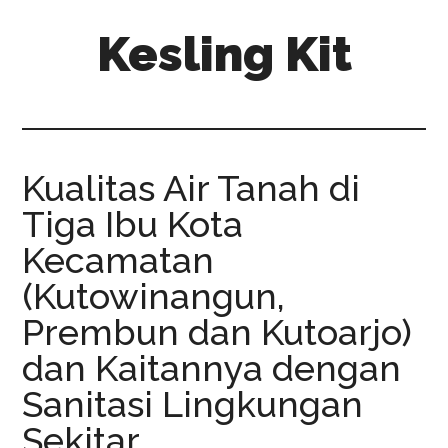
Skip
Skip
Kesling Kit
to
to
main
primary
content
sidebar
Kualitas Air Tanah di
Tiga Ibu Kota
Kecamatan
(Kutowinangun,
Prembun dan Kutoarjo)
dan Kaitannya dengan
Sanitasi Lingkungan
Sekitar