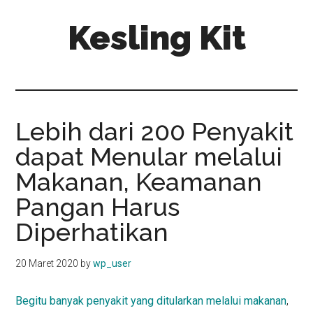
Skip
Skip
Kesling Kit
to
to
main
primary
content
sidebar
Lebih dari 200 Penyakit
dapat Menular melalui
Makanan, Keamanan
Pangan Harus
Diperhatikan
20 Maret 2020
by
wp_user
Begitu banyak penyakit yang ditularkan melalui makanan
,