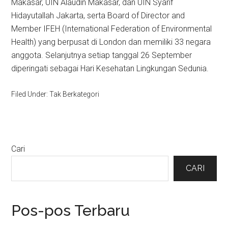
Makasar, UIN Alaudin Makasar, dan UIN Syarif
Hidayutallah Jakarta, serta Board of Director and
Member IFEH (International Federation of Environmental
Health) yang berpusat di London dan memiliki 33 negara
anggota. Selanjutnya setiap tanggal 26 September
diperingati sebagai Hari Kesehatan Lingkungan Sedunia.
Filed Under: Tak Berkategori
Primary
Cari
Sidebar
CARI
Pos-pos Terbaru