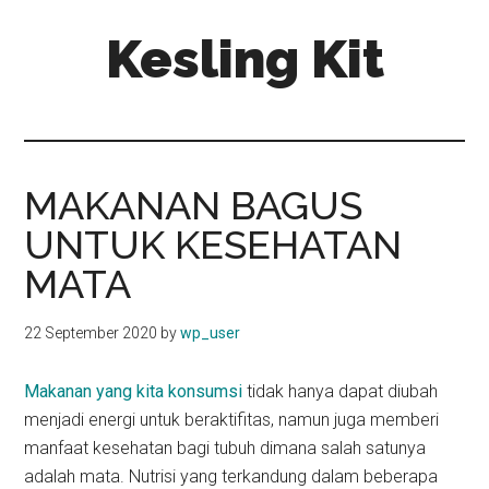
Skip
Skip
Kesling Kit
to
to
main
primary
content
sidebar
MAKANAN BAGUS
UNTUK KESEHATAN
MATA
22 September 2020
by
wp_user
Makanan yang kita konsumsi
tidak hanya dapat diubah
menjadi energi untuk beraktifitas, namun juga memberi
manfaat kesehatan bagi tubuh dimana salah satunya
adalah mata. Nutrisi yang terkandung dalam beberapa