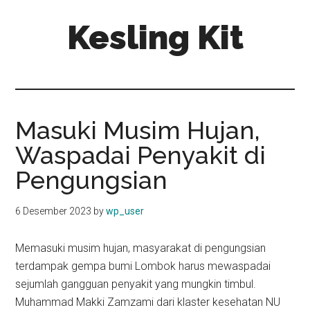
Skip
Skip
Kesling Kit
to
to
main
primary
content
sidebar
Masuki Musim Hujan,
Waspadai Penyakit di
Pengungsian
6 Desember 2023
by
wp_user
Memasuki musim hujan, masyarakat di pengungsian
terdampak gempa bumi Lombok harus mewaspadai
sejumlah gangguan penyakit yang mungkin timbul.
Muhammad Makki Zamzami dari klaster kesehatan NU