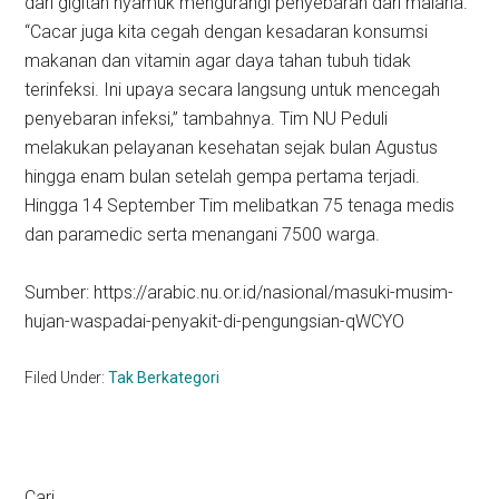
dari gigitan nyamuk mengurangi penyebaran dari malaria.
“Cacar juga kita cegah dengan kesadaran konsumsi
makanan dan vitamin agar daya tahan tubuh tidak
terinfeksi. Ini upaya secara langsung untuk mencegah
penyebaran infeksi,” tambahnya. Tim NU Peduli
melakukan pelayanan kesehatan sejak bulan Agustus
hingga enam bulan setelah gempa pertama terjadi.
Hingga 14 September Tim melibatkan 75 tenaga medis
dan paramedic serta menangani 7500 warga.
Sumber: https://arabic.nu.or.id/nasional/masuki-musim-
hujan-waspadai-penyakit-di-pengungsian-qWCYO
Filed Under:
Tak Berkategori
Cari