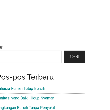
Primary
ri
Sidebar
CARI
Pos-pos Terbaru
ahasia Rumah Tetap Bersih
anitasi yang Baik, Hidup Nyaman
ingkungan Bersih Tanpa Penyakit