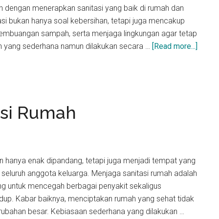
h dengan menerapkan sanitasi yang baik di rumah dan
tasi bukan hanya soal kebersihan, tetapi juga mencakup
 pembuangan sampah, serta menjaga lingkungan agar tetap
about
n yang sederhana namun dilakukan secara …
[Read more...]
Sanita
untuk
Keseh
Kelua
asi Rumah
 hanya enak dipandang, tetapi juga menjadi tempat yang
eluruh anggota keluarga. Menjaga sanitasi rumah adalah
ing untuk mencegah berbagai penyakit sekaligus
idup. Kabar baiknya, menciptakan rumah yang sehat tidak
rubahan besar. Kebiasaan sederhana yang dilakukan …