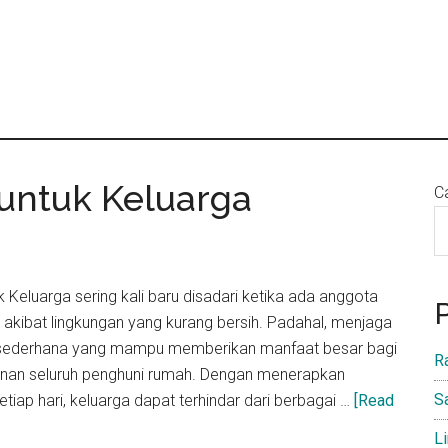
 untuk Keluarga
Ca
k Keluarga sering kali baru disadari ketika ada anggota
t akibat lingkungan yang kurang bersih. Padahal, menjaga
h sederhana yang mampu memberikan manfaat besar bagi
R
nan seluruh penghuni rumah. Dengan menerapkan
S
etiap hari, keluarga dapat terhindar dari berbagai …
[Read
L