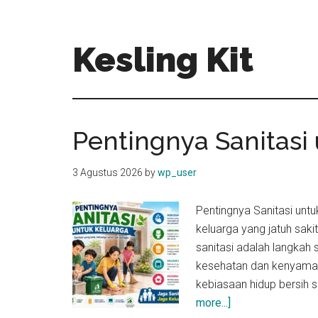
Skip
Skip
to
to
main
primary
Kesling Kit
content
sidebar
Pentingnya Sanitasi
3 Agustus 2026
by
wp_user
Pentingnya Sanitasi untu
keluarga yang jatuh saki
sanitasi adalah langka
kesehatan dan kenyama
kebiasaan hidup bersih s
about
more...]