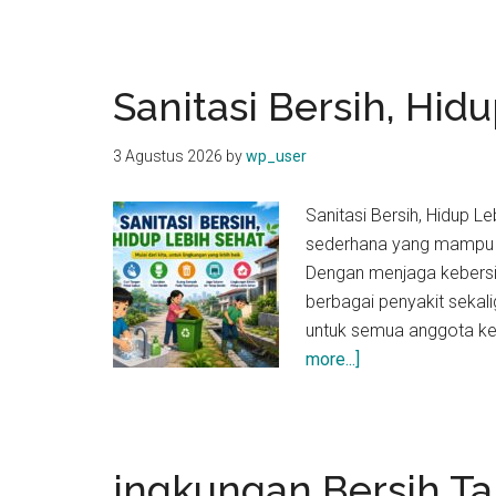
Pentingnya
Sanitasi
untuk
Keluarga
Sanitasi Bersih, Hid
3 Agustus 2026
by
wp_user
Sanitasi Bersih, Hidup L
sederhana yang mampu 
Dengan menjaga kebersih
berbagai penyakit seka
untuk semua anggota kel
about
more...]
Sanitasi
Bersih,
Hidup
Lebih
ingkungan Bersih Ta