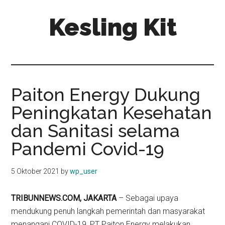
Skip
Skip
Kesling Kit
to
to
main
primary
content
sidebar
Paiton Energy Dukung
Peningkatan Kesehatan
dan Sanitasi selama
Pandemi Covid-19
5 Oktober 2021
by
wp_user
TRIBUNNEWS.COM, JAKARTA
– Sebagai upaya
mendukung penuh langkah pemerintah dan masyarakat
menangani COVID-19, PT Paiton Energy melakukan