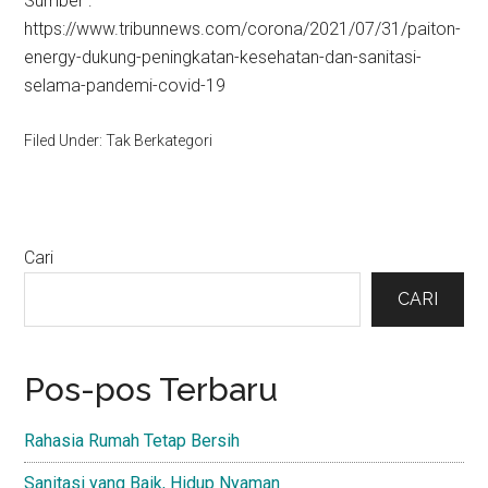
Sumber :
https://www.tribunnews.com/corona/2021/07/31/paiton-
energy-dukung-peningkatan-kesehatan-dan-sanitasi-
selama-pandemi-covid-19
Filed Under: Tak Berkategori
Primary
Cari
Sidebar
CARI
Pos-pos Terbaru
Rahasia Rumah Tetap Bersih
Sanitasi yang Baik, Hidup Nyaman