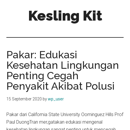
Skip
Skip
Kesling Kit
to
to
main
primary
content
sidebar
Pakar: Edukasi
Kesehatan Lingkungan
Penting Cegah
Penyakit Akibat Polusi
15 September 2020
by
wp_user
Pakar dari Califomia State University Oominguez Hills Prof
Paul DuongTran mer,gatakan edukasi mengenal
kesehatan lingkungan sangat penting untuk mencegah