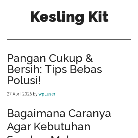
Skip
Skip
Kesling Kit
to
to
main
primary
content
sidebar
Pangan Cukup &
Bersih: Tips Bebas
Polusi!
27 April 2026
by
wp_user
Bagaimana Caranya
Agar Kebutuhan