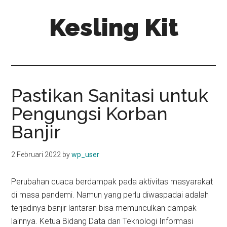
Skip
Skip
Kesling Kit
to
to
main
primary
content
sidebar
Pastikan Sanitasi untuk
Pengungsi Korban
Banjir
2 Februari 2022
by
wp_user
Perubahan cuaca berdampak pada aktivitas masyarakat
di masa pandemi. Namun yang perlu diwaspadai adalah
terjadinya banjir lantaran bisa memunculkan dampak
lainnya. Ketua Bidang Data dan Teknologi Informasi