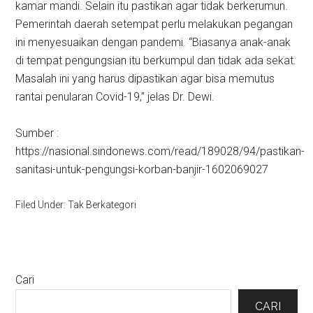
kamar mandi. Selain itu pastikan agar tidak berkerumun.
Pemerintah daerah setempat perlu melakukan pegangan
ini menyesuaikan dengan pandemi. “Biasanya anak-anak
di tempat pengungsian itu berkumpul dan tidak ada sekat.
Masalah ini yang harus dipastikan agar bisa memutus
rantai penularan Covid-19,” jelas Dr. Dewi.
Sumber :
https://nasional.sindonews.com/read/189028/94/pastikan-
sanitasi-untuk-pengungsi-korban-banjir-1602069027
Filed Under: Tak Berkategori
Primary
Cari
Sidebar
CARI