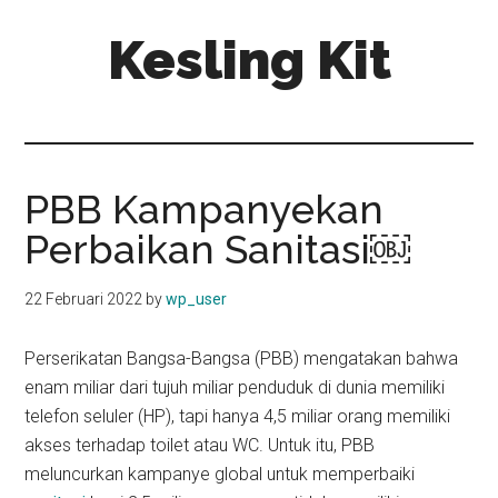
Skip
Skip
Kesling Kit
to
to
main
primary
content
sidebar
PBB Kampanyekan
Perbaikan Sanitasi￼
22 Februari 2022
by
wp_user
Perserikatan Bangsa-Bangsa (PBB) mengatakan bahwa
enam miliar dari tujuh miliar penduduk di dunia memiliki
telefon seluler (HP), tapi hanya 4,5 miliar orang memiliki
akses terhadap toilet atau WC. Untuk itu, PBB
meluncurkan kampanye global untuk memperbaiki