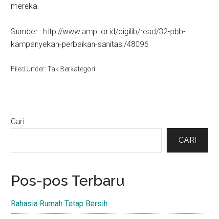
mereka.
Sumber : http://www.ampl.or.id/digilib/read/32-pbb-
kampanyekan-perbaikan-sanitasi/48096
Filed Under: Tak Berkategori
Primary
Cari
Sidebar
CARI
Pos-pos Terbaru
Rahasia Rumah Tetap Bersih