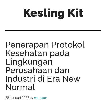
Skip
Skip
Kesling Kit
to
to
main
primary
content
sidebar
Penerapan Protokol
Kesehatan pada
Lingkungan
Perusahaan dan
Industri di Era New
Normal
28 Januari 2022
by
wp_user