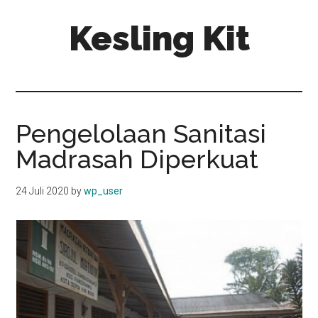
Skip
Skip
Kesling Kit
to
to
main
primary
content
sidebar
Pengelolaan Sanitasi
Madrasah Diperkuat
24 Juli 2020
by
wp_user