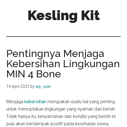
Skip
Skip
Kesling Kit
to
to
main
primary
content
sidebar
Pentingnya Menjaga
Kebersihan Lingkungan
MIN 4 Bone
14 April 2022
by
wp_user
Menjaga
kebersihan
merupakan suatu hal yang penting
untuk menciptakan lingkungan yang nyaman dan bersih.
Tidak hanya itu, kenyamanan dan kondisi yang bersih ini
pula akan berdampak positif pada kesehatan siswa,