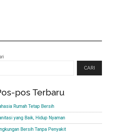
Primary
ri
Sidebar
CARI
Pos-pos Terbaru
ahasia Rumah Tetap Bersih
anitasi yang Baik, Hidup Nyaman
ingkungan Bersih Tanpa Penyakit