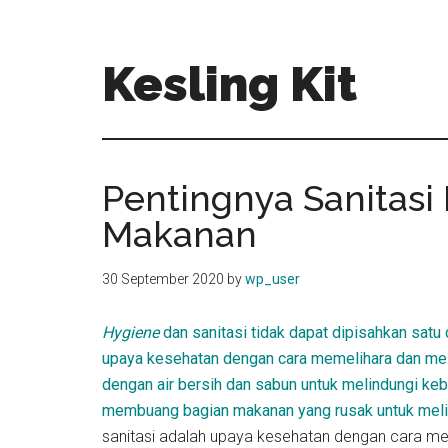
Skip
Skip
to
to
main
primary
Kesling Kit
content
sidebar
Pentingnya Sanitas
Makanan
30 September 2020
by
wp_user
Hygiene
dan sanitasi tidak dapat dipisahkan satu 
upaya kesehatan dengan cara memelihara dan mel
dengan air bersih dan sabun untuk melindungi kebe
membuang bagian makanan yang rusak untuk meli
sanitasi adalah upaya kesehatan dengan cara mem