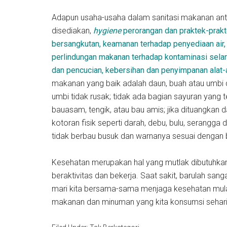
Adapun usaha-usaha dalam sanitasi makanan an
disediakan,
hygiene
perorangan dan praktek-prak
bersangkutan, keamanan terhadap penyediaan air,
perlindungan makanan terhadap kontaminasi sela
dan pencucian, kebersihan dan penyimpanan alat-
makanan yang baik adalah daun, buah atau umbi da
umbi tidak rusak; tidak ada bagian sayuran yang 
bauasam, tengik, atau bau amis; jika dituangkan d
kotoran fisik seperti darah, debu, bulu, serangga da
tidak berbau busuk dan warnanya sesuai dengan
Kesehatan merupakan hal yang mutlak dibutuhkan 
beraktivitas dan bekerja. Saat sakit, barulah sang
mari kita bersama-sama menjaga kesehatan mulai 
makanan dan minuman yang kita konsumsi sehari-