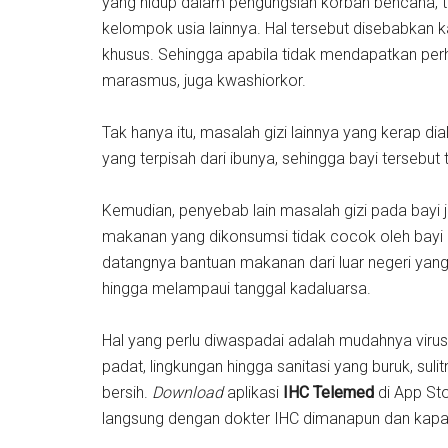
yang hidup dalam pengungsian korban bencana, te
kelompok usia lainnya. Hal tersebut disebabkan 
khusus. Sehingga apabila tidak mendapatkan perha
marasmus, juga kwashiorkor.
Tak hanya itu, masalah gizi lainnya yang kerap di
yang terpisah dari ibunya, sehingga bayi tersebut
Kemudian, penyebab lain masalah gizi pada bayi
makanan yang dikonsumsi tidak cocok oleh bayi da
datangnya bantuan makanan dari luar negeri yang ti
hingga melampaui tanggal kadaluarsa.
Hal yang perlu diwaspadai adalah mudahnya virus 
padat, lingkungan hingga sanitasi yang buruk, su
bersih.
Download
aplikasi
IHC Telemed
di App St
langsung dengan dokter IHC dimanapun dan kap