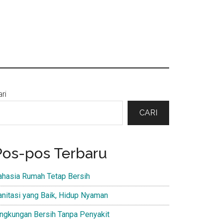
Primary
ri
Sidebar
CARI
Pos-pos Terbaru
ahasia Rumah Tetap Bersih
anitasi yang Baik, Hidup Nyaman
ingkungan Bersih Tanpa Penyakit