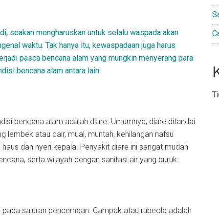
S
adi, seakan mengharuskan untuk selalu waspada akan
C
genal waktu. Tak hanya itu, kewaspadaan juga harus
 terjadi pasca bencana alam yang mungkin menyerang para
isi bencana alam antara lain:
T
isi bencana alam adalah diare. Umumnya, diare ditandai
g lembek atau cair, mual, muntah, kehilangan nafsu
haus dan nyeri kepala. Penyakit diare ini sangat mudah
ncana, serta wilayah dengan sanitasi air yang buruk.
adi pada saluran pencernaan. Campak atau rubeola adalah