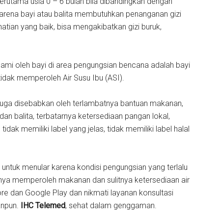
rutama usia 0 – 6 bulan bila dibandingkan dengan
karena bayi atau balita membutuhkan penanganan gizi
tian yang baik, bisa mengakibatkan gizi buruk,
alami oleh bayi di area pengungsian bencana adalah bayi
 tidak memperoleh Air Susu Ibu (ASI).
 juga disebabkan oleh terlambatnya bantuan makanan,
n balita, terbatarnya ketersediaan pangan lokal,
dak memiliki label yang jelas, tidak memiliki label halal
untuk menular karena kondisi pengungsian yang terlalu
litnya memperoleh makanan dan sulitnya ketersediaan air
ore dan Google Play dan nikmati layanan konsultasi
anpun.
IHC Telemed
, sehat dalam genggaman.