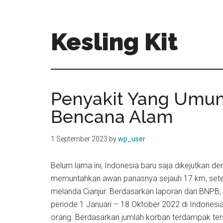
Skip
Skip
to
to
main
primary
Kesling Kit
content
sidebar
Penyakit Yang Umu
Bencana Alam
1 September 2023
by
wp_user
Belum lama ini, Indonesia baru saja dikejutkan 
memuntahkan awan panasnya sejauh 17 km, set
melanda Cianjur. Berdasarkan laporan dari BNPB,
periode 1 Januari – 18 Oktober 2022 di Indones
orang. Berdasarkan jumlah korban terdampak ter