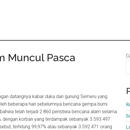
m Muncul Pasca
Ca
dengan datangnya kabar duka dari gunung Semeru yang
eleh beberapa hari sebelumnya bencana gempa bumi
R
 bahwa telah terjadi 2.860 peristiwa bencana alam selama
S
ia, dengan korban yang terdampak sebanyak 3.593.497
sebut, terhitung 99,97% atau sebanyak 3.592.471 orang
L