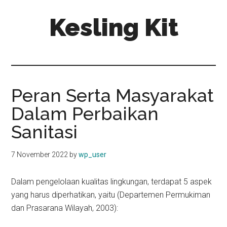
Skip
Skip
Kesling Kit
to
to
main
primary
content
sidebar
Peran Serta Masyarakat
Dalam Perbaikan
Sanitasi
7 November 2022
by
wp_user
Dalam pengelolaan kualitas lingkungan, terdapat 5 aspek
yang harus diperhatikan, yaitu (Departemen Permukiman
dan Prasarana Wilayah, 2003):