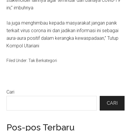
stakeholder lainnya agar terhindar dari bahaya Covid-19
ini,” imbuhnya
Ia juga menghimbau kepada masyarakat jangan panik
terkait virus corona ini dan jadikan informasi ini sebagai
aura-aura positif dalam kerangka kewaspadaan,” Tutup
Kompol Utariani
Filed Under: Tak Berkategori
Primary
Cari
Sidebar
CARI
Pos-pos Terbaru