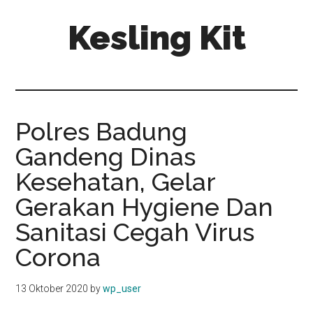
Skip
Skip
Kesling Kit
to
to
main
primary
content
sidebar
Polres Badung
Gandeng Dinas
Kesehatan, Gelar
Gerakan Hygiene Dan
Sanitasi Cegah Virus
Corona
13 Oktober 2020
by
wp_user