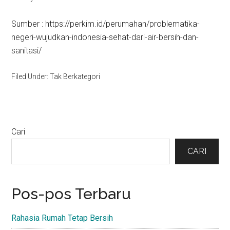
Sumber : https://perkim.id/perumahan/problematika-
negeri-wujudkan-indonesia-sehat-dari-air-bersih-dan-
sanitasi/
Filed Under: Tak Berkategori
Primary
Cari
Sidebar
CARI
Pos-pos Terbaru
Rahasia Rumah Tetap Bersih