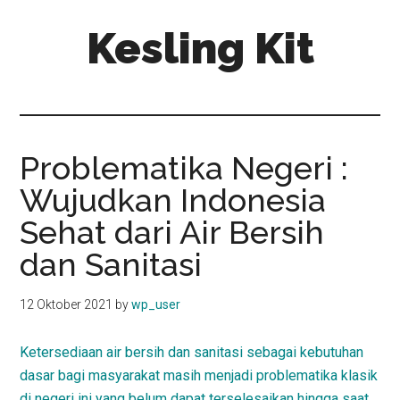
Skip
Skip
Kesling Kit
to
to
main
primary
content
sidebar
Problematika Negeri :
Wujudkan Indonesia
Sehat dari Air Bersih
dan Sanitasi
12 Oktober 2021
by
wp_user
Ketersediaan air bersih dan sanitasi sebagai kebutuhan
dasar bagi masyarakat masih menjadi problematika klasik
di negeri ini yang belum dapat terselesaikan hingga saat