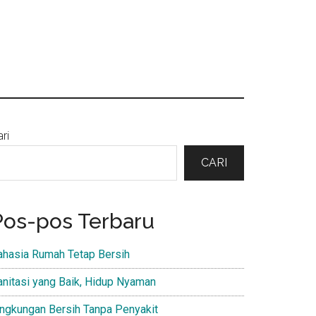
Primary
ri
Sidebar
CARI
Pos-pos Terbaru
ahasia Rumah Tetap Bersih
anitasi yang Baik, Hidup Nyaman
ingkungan Bersih Tanpa Penyakit