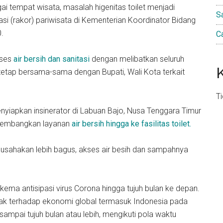
agai tempat wisata, masalah higenitas toilet menjadi
S
nasi (rakor) pariwisata di Kementerian Koordinator Bidang
.
C
kses
air bersih dan sanitasi
dengan melibatkan seluruh
 tetap bersama-sama dengan Bupati, Wali Kota terkait
T
enyiapkan insinerator di Labuan Bajo, Nusa Tenggara Timur
dikembangkan layanan
air bersih hingga ke fasilitas toilet.
mi usahakan lebih bagus, akses air besih dan sampahnya
ema antisipasi virus Corona hingga tujuh bulan ke depan.
ak terhadap ekonomi global termasuk Indonesia pada
 sampai tujuh bulan atau lebih, mengikuti pola waktu