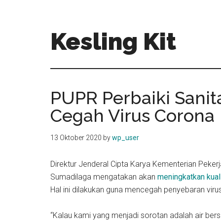
Skip
Skip
to
to
main
primary
Kesling Kit
content
sidebar
PUPR Perbaiki Sanit
Cegah Virus Corona
13 Oktober 2020
by
wp_user
Direktur Jenderal Cipta Karya Kementerian Pek
Sumadilaga mengatakan akan
meningkatkan kuali
Hal ini dilakukan guna mencegah penyebaran virus
“Kalau kami yang menjadi sorotan adalah air ber