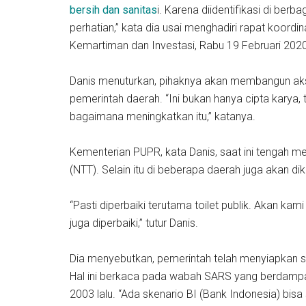
bersih dan sanitas
i. Karena diidentifikasi di berb
perhatian,” kata dia usai menghadiri rapat koordi
Kemartiman dan Investasi, Rabu 19 Februari 2020
Danis menuturkan, pihaknya akan membangun a
pemerintah daerah. “Ini bukan hanya cipta karya,
bagaimana meningkatkan itu,” katanya.
Kementerian PUPR, kata Danis, saat ini tengah m
(NTT). Selain itu di beberapa daerah juga akan 
“Pasti diperbaiki terutama toilet publik. Akan ka
juga diperbaiki,” tutur Danis.
Dia menyebutkan, pemerintah telah menyiapkan sk
Hal ini berkaca pada wabah SARS yang berdamp
2003 lalu. “Ada skenario BI (Bank Indonesia) bisa