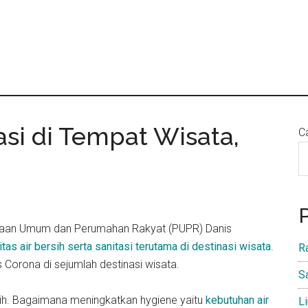
asi di Tempat Wisata,
Ca
erjaan Umum dan Perumahan Rakyat (PUPR) Danis
tas air bersih serta sanitasi terutama di destinasi wisata
.
R
 Corona di sejumlah destinasi wisata.
S
sih. Bagaimana meningkatkan hygiene yaitu
kebutuhan air
L