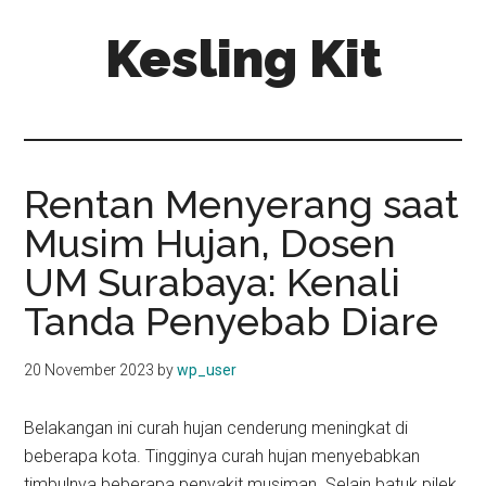
Skip
Skip
Kesling Kit
to
to
main
primary
content
sidebar
Rentan Menyerang saat
Musim Hujan, Dosen
UM Surabaya: Kenali
Tanda Penyebab Diare
20 November 2023
by
wp_user
Belakangan ini curah hujan cenderung meningkat di
beberapa kota. Tingginya curah hujan menyebabkan
timbulnya beberapa penyakit musiman. Selain batuk pilek