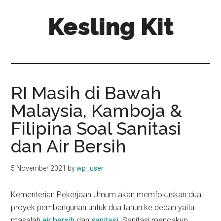
Skip
Skip
Kesling Kit
to
to
main
primary
content
sidebar
RI Masih di Bawah
Malaysia, Kamboja &
Filipina Soal Sanitasi
dan Air Bersih
5 November 2021
by
wp_user
Kementerian Pekerjaan Umum akan memfokuskan dua
proyek pembangunan untuk dua tahun ke depan yaitu
masalah
air bersih
dan
sanitasi
. Sanitasi mencakup