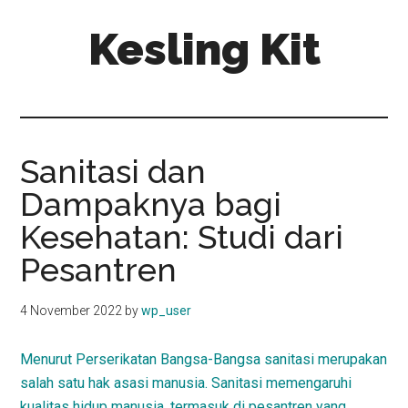
Skip
Skip
Kesling Kit
to
to
main
primary
content
sidebar
Sanitasi dan
Dampaknya bagi
Kesehatan: Studi dari
Pesantren
4 November 2022
by
wp_user
Menurut Perserikatan Bangsa-Bangsa sanitasi merupakan
salah satu hak asasi manusia. Sanitasi memengaruhi
kualitas hidup manusia, termasuk di pesantren yang