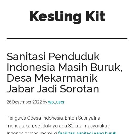
Skip
Skip
Kesling Kit
to
to
main
primary
content
sidebar
Sanitasi Penduduk
Indonesia Masih Buruk,
Desa Mekarmanik
Jabar Jadi Sorotan
26 Desember 2022
by
wp_user
Pengurus Odesa Indonesia, Enton Supriyatna
mengatakan, setidaknya ada 32 juta masyarakat
Indonesia yang memiliki
fasilitas sanitasi yang buruk
.