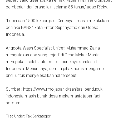
seperti yang disampaikan emak Ratna ini air yang didapat
pemberian dari orang lain selama 85 tahun,” ucap Ricky.‎
“Lebih dari 1500 keluarga di Cimenyan masih melakukan
perilaku BABS,” kata Enton Supriayatna dari Odesa
Indonesia.
Anggota Wash Specialist Unicef, Muhammad Zainal
mengatakan apa yang terjadi di Desa Mekar Manik
merupakan salah satu contoh buruknya sanitasi di
Indonesia. Menurutnya, semua pihak harus mengambil
andil untuk menyelesaikan hal tersebut.
Sumber : https://www.rmoljabar.id/sanitasi-penduduk-
indonesia-masih-buruk-desa-mekarmanik-jabar-jadi-
sorotan
Filed Under: Tak Berkategori