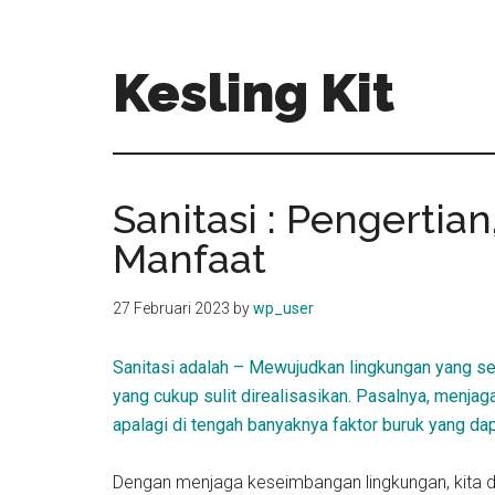
Skip
Skip
to
to
main
primary
Kesling Kit
content
sidebar
Sanitasi : Pengertian
Manfaat
27 Februari 2023
by
wp_user
Sanitasi adalah – Mewujudkan lingkungan yang se
yang cukup sulit direalisasikan. Pasalnya, menj
apalagi di tengah banyaknya faktor buruk yang da
Dengan menjaga keseimbangan lingkungan, kita d