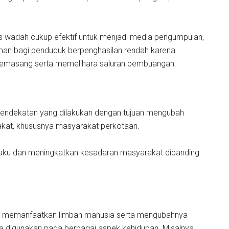
sis wadah cukup efektif untuk menjadi media pengumpulan,
man bagi penduduk berpenghasilan rendah karena
 memasang serta memelihara saluran pembuangan.
 pendekatan yang dilakukan dengan tujuan mengubah
akat, khususnya masyarakat perkotaan.
erilaku dan meningkatkan kesadaran masyarakat dibanding
ng memanfaatkan limbah manusia serta mengubahnya
sa digunakan pada berbagai aspek kehidupan. Misalnya