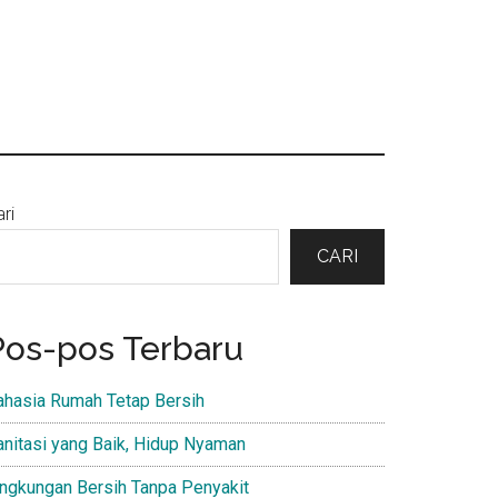
Primary
ri
Sidebar
CARI
Pos-pos Terbaru
ahasia Rumah Tetap Bersih
anitasi yang Baik, Hidup Nyaman
ingkungan Bersih Tanpa Penyakit