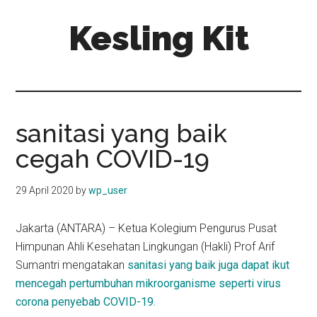
Skip
Skip
Kesling Kit
to
to
main
primary
content
sidebar
sanitasi yang baik
cegah COVID-19
29 April 2020
by
wp_user
Jakarta (ANTARA) – Ketua Kolegium Pengurus Pusat
Himpunan Ahli Kesehatan Lingkungan (Hakli) Prof Arif
Sumantri mengatakan
sanitasi yang baik juga dapat ikut
mencegah pertumbuhan mikroorganisme seperti virus
corona penyebab COVID-19.