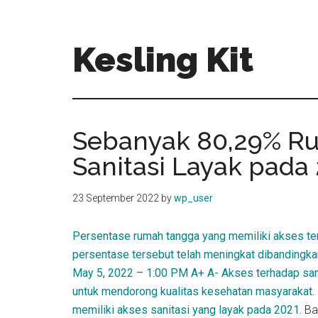
Skip
Skip
to
to
main
primary
Kesling Kit
content
sidebar
Sebanyak 80,29% Ru
Sanitasi Layak pada
23 September 2022
by
wp_user
Persentase rumah tangga yang memiliki akses ter
persentase tersebut telah meningkat dibandingk
May 5, 2022 – 1:00 PM A+ A- Akses terhadap sanit
untuk mendorong kualitas kesehatan masyarakat.
memiliki akses sanitasi yang layak pada 2021.
Ba