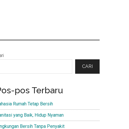
Primary
ri
Sidebar
CARI
Pos-pos Terbaru
ahasia Rumah Tetap Bersih
anitasi yang Baik, Hidup Nyaman
ingkungan Bersih Tanpa Penyakit