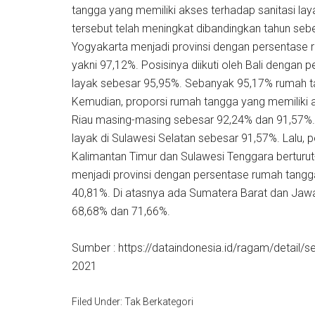
tangga yang memiliki akses terhadap sanitasi la
tersebut telah meningkat dibandingkan tahun se
Yogyakarta menjadi provinsi dengan persentase ru
yakni 97,12%. Posisinya diikuti oleh Bali dengan
layak sebesar 95,95%. Sebanyak 95,17% rumah tang
Kemudian, proporsi rumah tangga yang memiliki a
Riau masing-masing sebesar 92,24% dan 91,57%. 
layak di Sulawesi Selatan sebesar 91,57%. Lalu, 
Kalimantan Timur dan Sulawesi Tenggara berturu
menjadi provinsi dengan persentase rumah tangga 
40,81%. Di atasnya ada Sumatera Barat dan Jaw
68,68% dan 71,66%.
Sumber : https://dataindonesia.id/ragam/detail/s
2021
Filed Under: Tak Berkategori