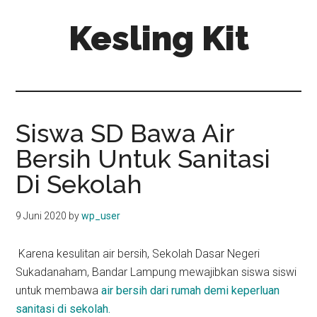
Skip
Skip
Kesling Kit
to
to
main
primary
content
sidebar
Siswa SD Bawa Air
Bersih Untuk Sanitasi
Di Sekolah
9 Juni 2020
by
wp_user
Karena kesulitan air bersih, Sekolah Dasar Negeri
Sukadanaham, Bandar Lampung mewajibkan siswa siswi
untuk membawa
air bersih dari rumah demi keperluan
sanitasi di sekolah.