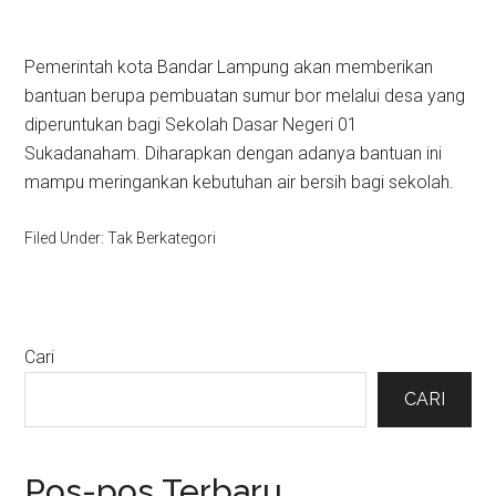
Pemerintah kota Bandar Lampung akan memberikan
bantuan berupa pembuatan sumur bor melalui desa yang
diperuntukan bagi Sekolah Dasar Negeri 01
Sukadanaham. Diharapkan dengan adanya bantuan ini
mampu meringankan kebutuhan air bersih bagi sekolah.
Filed Under: Tak Berkategori
Primary
Cari
Sidebar
CARI
Pos-pos Terbaru